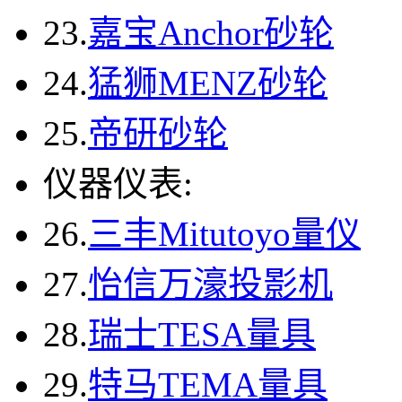
23.
嘉宝Anchor砂轮
24.
猛狮MENZ砂轮
25.
帝研砂轮
仪器仪表:
26.
三丰Mitutoyo量仪
27.
怡信万濠投影机
28.
瑞士TESA量具
29.
特马TEMA量具