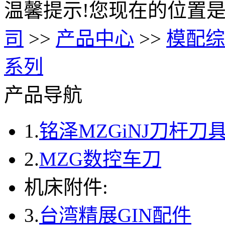
温馨提示!您现在的位置是
司
>>
产品中心
>>
模配综
系列
产品导航
1.
铭泽MZGiNJ刀杆刀
2.
MZG数控车刀
机床附件:
3.
台湾精展GIN配件