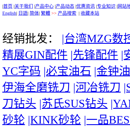
|
首页
|
关于我们
|
产品中心
|
产品动态
|
优惠资讯
|
专业知识
|
网站
English
|
日語
|
简体
|
繁體
>>
产品搜索
|
收藏本站
经销批发：
|台湾MZG数
精展GIN配件
|先锋配件
YC字码
|必宝油石
|金钟
伊海全磨铣刀
|河冶铣刀
刀钻头
|苏氏SUS钻头
|Y
砂轮
|KINK砂轮
|一品BE