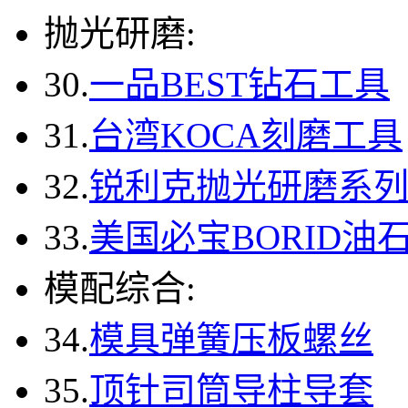
抛光研磨:
30.
一品BEST钻石工具
31.
台湾KOCA刻磨工具
32.
锐利克抛光研磨系
33.
美国必宝BORID油
模配综合:
34.
模具弹簧压板螺丝
35.
顶针司筒导柱导套