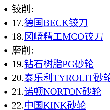
铰削:
17.
德国BECK铰刀
18.
冈崎精工MCO铰刀
磨削:
19.
钻石树脂PG砂轮
20.
泰乐利TYROLIT砂
21.
诺顿NORTON砂轮
22.
中国KINK砂轮