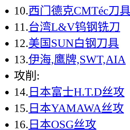
10.
西门德克CMTéc刀
11.
台湾L&V钨钢铣刀
12.
美国SUN白钢刀具
13.
伊海,鹰牌,SWT,AIA
攻削:
14.
日本富士H.T.D丝攻
15.
日本YAMAWA丝攻
16.
日本OSG丝攻