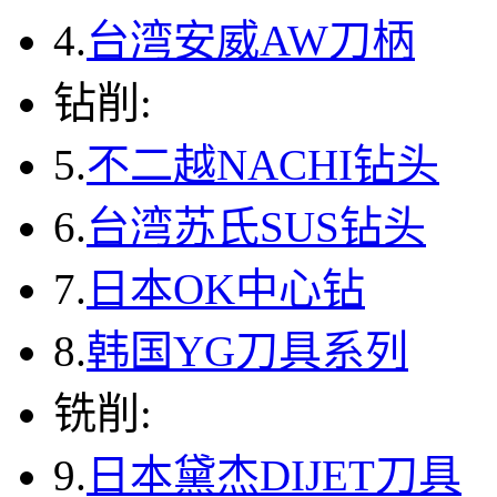
4.
台湾安威AW刀柄
钻削:
5.
不二越NACHI钻头
6.
台湾苏氏SUS钻头
7.
日本OK中心钻
8.
韩国YG刀具系列
铣削:
9.
日本黛杰DIJET刀具