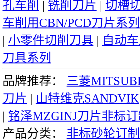
孔车削
|
铣削刀片
|
切槽
车削用CBN/PCD刀片系列
|
小零件切削刀具
|
自动车
刀具系列
品牌推荐：
三菱MITSUBI
刀片
|
山特维克SANDVIK
|
铭泽MZGINJ刀片非标
产品分类：
非标砂轮订制