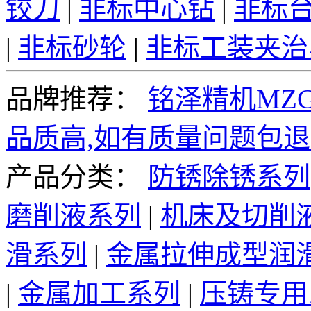
铰刀
|
非标中心钻
|
非标
|
非标砂轮
|
非标工装夹治
品牌推荐：
铭泽精机MZG
品质高,如有质量问题包退
产品分类：
防锈除锈系列
磨削液系列
|
机床及切削
滑系列
|
金属拉伸成型润
|
金属加工系列
|
压铸专用