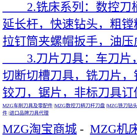
2.铣床系列：数控刀
延长杆，快速钻头，粗镗精
拉钉筒夹螺帽扳手，油压
3.刀片刀具：车刀片
切断切槽刀具，铣刀片，
铰刀，锯片，非标刀具订
MZG车削刀具及零配件
|MZG数控刀柄刀杆刀盘
|MZG铣刀钻
件
|进口品牌刀具代理
MZG淘宝商城
-
MZG机