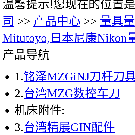
温馨提示!您现在的位置是
司
>>
产品中心
>>
量具量
Mitutoyo,日本尼康Nik
产品导航
1.
铭泽MZGiNJ刀杆刀
2.
台湾MZG数控车刀
机床附件:
3.
台湾精展GIN配件