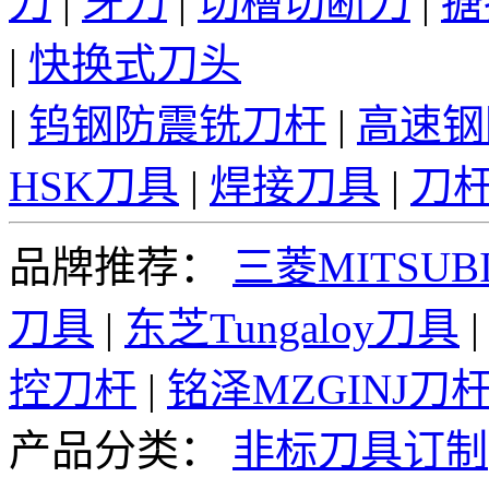
刀
|
牙刀
|
切槽切断刀
|
搪
|
快换式刀头
|
钨钢防震铣刀杆
|
高速钢
HSK刀具
|
焊接刀具
|
刀
品牌推荐：
三菱MITSUBI
刀具
|
东芝Tungaloy刀具
控刀杆
|
铭泽MZGINJ刀
产品分类：
非标刀具订制