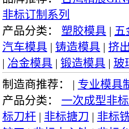
非标订制系列
产品分类：
塑胶模具
|
五
汽车模具
|
铸造模具
|
挤
|
冶金模具
|
锻造模具
|
玻
制造商推荐：
|
专业模具
产品分类：
一次成型非标
标刀杆
|
非标搪刀
|
非标