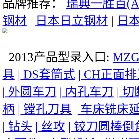
品牌推荐：
瑞典一胜百(AS
钢材
|
日本日立钢材
|
日本
2013产品型录入口:
MZ
具
| DS套筒式
| CH正面
| 外圆车刀
| 内孔车刀
| 
柄
| 镗孔刀具
| 车床铣床
| 钻头
| 丝攻
| 铰刀圆棒倒