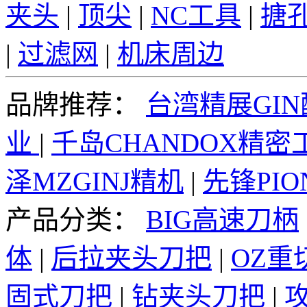
夹头
|
顶尖
|
NC工具
|
搪
|
过滤网
|
机床周边
品牌推荐：
台湾精展GI
业
|
千岛CHANDOX精密
泽MZGINJ精机
|
先锋PI
产品分类：
BIG高速刀柄
体
|
后拉夹头刀把
|
OZ重
固式刀把
|
钻夹头刀把
|
攻