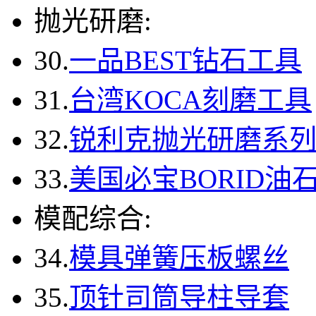
抛光研磨:
30.
一品BEST钻石工具
31.
台湾KOCA刻磨工具
32.
锐利克抛光研磨系
33.
美国必宝BORID油
模配综合:
34.
模具弹簧压板螺丝
35.
顶针司筒导柱导套