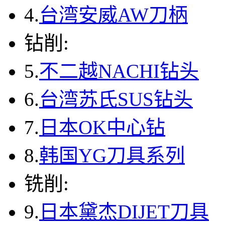
4.
台湾安威AW刀柄
钻削:
5.
不二越NACHI钻头
6.
台湾苏氏SUS钻头
7.
日本OK中心钻
8.
韩国YG刀具系列
铣削:
9.
日本黛杰DIJET刀具