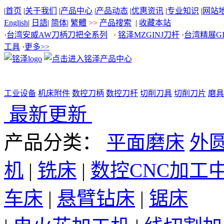
|
首页
|
关于我们
|
产品中心
|
产品动态
|
优惠资讯
|
专业知识
|
网站
English
|
日語
|
简体
|
繁體
>>
产品搜索
|
收藏本站
·
台湾安威AW刀柄刀把全系列
·
铭泽MZGINJ刀杆
·
台湾精展G
工具
·
更多>>
工业设备
机床附件
数控刀柄
数控刀杆
切削刀具
切削刀片
磨具
最新更新
产品分类：
平面磨床
外
机
|
铣床
|
数控CNC加工
车床
|
悬臂钻床
|
锯床