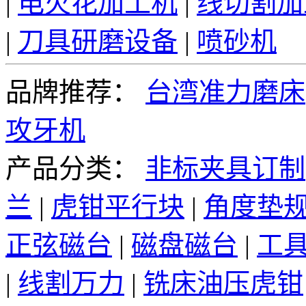
|
电火花加工机
|
线切割加
|
刀具研磨设备
|
喷砂机
品牌推荐：
台湾准力磨床
攻牙机
产品分类：
非标夹具订制
兰
|
虎钳平行块
|
角度垫
正弦磁台
|
磁盘磁台
|
工
|
线割万力
|
铣床油压虎钳