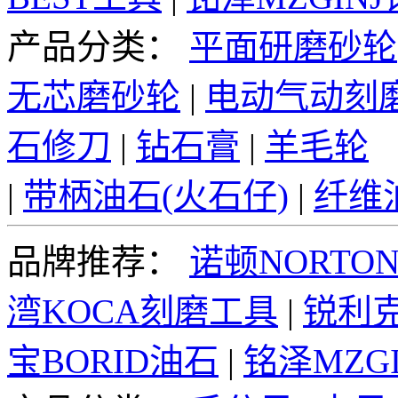
产品分类：
平面研磨砂轮
无芯磨砂轮
|
电动气动刻
石修刀
|
钻石膏
|
羊毛轮
|
带柄油石(火石仔)
|
纤维
品牌推荐：
诺顿NORTO
湾KOCA刻磨工具
|
锐利克
宝BORID油石
|
铭泽MZG