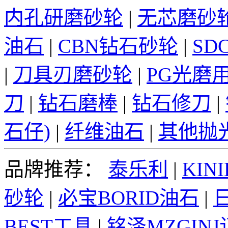
内孔研磨砂轮
|
无芯磨砂
油石
|
CBN钻石砂轮
|
SD
|
刀具刃磨砂轮
|
PG光磨
刀
|
钻石磨棒
|
钻石修刀
|
石仔)
|
纤维油石
|
其他抛
品牌推荐：
泰乐利
|
KINI
砂轮
|
必宝BORID油石
|
日
BEST工具
|
铭泽MZGIN