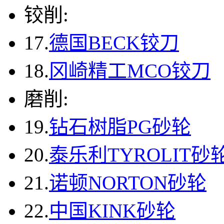
铰削:
17.
德国BECK铰刀
18.
冈崎精工MCO铰刀
磨削:
19.
钻石树脂PG砂轮
20.
泰乐利TYROLIT砂
21.
诺顿NORTON砂轮
22.
中国KINK砂轮