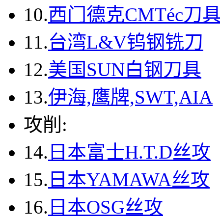
10.
西门德克CMTéc刀
11.
台湾L&V钨钢铣刀
12.
美国SUN白钢刀具
13.
伊海,鹰牌,SWT,AIA
攻削:
14.
日本富士H.T.D丝攻
15.
日本YAMAWA丝攻
16.
日本OSG丝攻