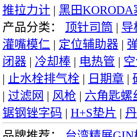
推拉力计
|
黑田KOROD
产品分类：
顶针司筒
|
导
灌嘴模仁
|
定位辅助器
|
闭器
|
冷却棒
|
电热管
|
空
|
止水栓排气栓
|
日期章
|
|
过滤网
|
风枪
|
六角匙螺
锯钢锉字码
|
H+S垫片
|
丹
品牌推荐：
台湾精展GI