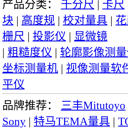
产品分类：
千分尺
|
卡尺
块
|
高度规
|
校对量具
|
花
栅尺
|
投影仪
|
显微镜
|
粗糙度仪
|
轮廓影像测量
坐标测量机
|
视像测量软
平仪
品牌推荐：
三丰Mitutoyo
Sony
|
特马TEMA量具
|
T