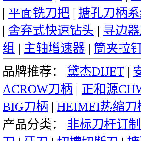
|
平面铣刀把
|
搪孔刀柄系
|
舍弃式快速钻头
|
寻边器
组
|
主轴增速器
|
筒夹拉
品牌推荐：
黛杰DIJET
|
ACROW刀柄
|
正和源CH
BIG刀柄
|
HEIMEI热缩刀
产品分类：
非标刀杆订制