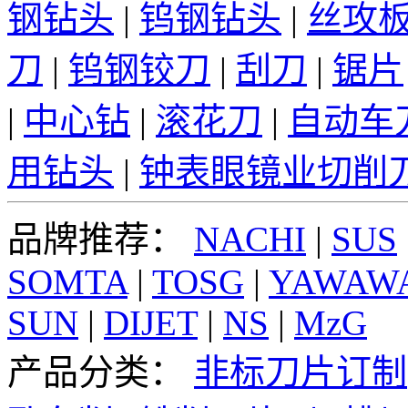
钢钻头
|
钨钢钻头
|
丝攻
刀
|
钨钢铰刀
|
刮刀
|
锯片
|
中心钻
|
滚花刀
|
自动车
用钻头
|
钟表眼镜业切削
品牌推荐：
NACHI
|
SUS
SOMTA
|
TOSG
|
YAWAW
SUN
|
DIJET
|
NS
|
MzG
产品分类：
非标刀片订制