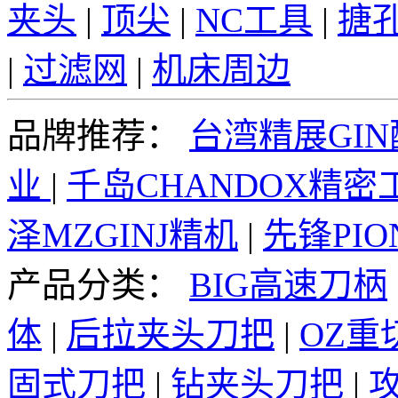
夹头
|
顶尖
|
NC工具
|
搪
|
过滤网
|
机床周边
品牌推荐：
台湾精展GI
业
|
千岛CHANDOX精密
泽MZGINJ精机
|
先锋PI
产品分类：
BIG高速刀柄
体
|
后拉夹头刀把
|
OZ重
固式刀把
|
钻夹头刀把
|
攻