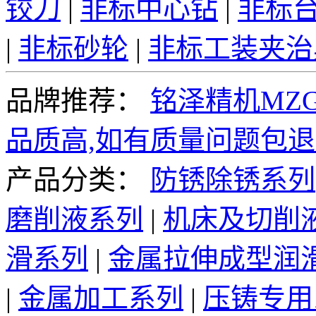
铰刀
|
非标中心钻
|
非标
|
非标砂轮
|
非标工装夹治
品牌推荐：
铭泽精机MZG
品质高,如有质量问题包退
产品分类：
防锈除锈系列
磨削液系列
|
机床及切削
滑系列
|
金属拉伸成型润
|
金属加工系列
|
压铸专用