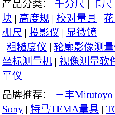
产品分类：
千分尺
|
卡尺
块
|
高度规
|
校对量具
|
花
栅尺
|
投影仪
|
显微镜
|
粗糙度仪
|
轮廓影像测量
坐标测量机
|
视像测量软
平仪
品牌推荐：
三丰Mitutoyo
Sony
|
特马TEMA量具
|
T