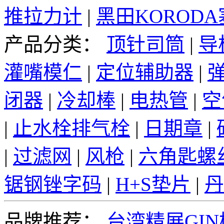
推拉力计
|
黑田KOROD
产品分类：
顶针司筒
|
导
灌嘴模仁
|
定位辅助器
|
闭器
|
冷却棒
|
电热管
|
空
|
止水栓排气栓
|
日期章
|
|
过滤网
|
风枪
|
六角匙螺
锯钢锉字码
|
H+S垫片
|
丹
品牌推荐：
台湾精展GI