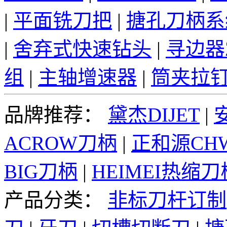
|
平面铣刀把
|
搪孔刀柄系
|
舍弃式快速钻头
|
寻边器
组
|
主轴增速器
|
筒夹拉
品牌推荐：
黛杰DIJET
|
ACROW刀柄
|
正和源CH
BIG刀柄
|
HEIMEI热缩刀
产品分类：
非标刀杆订制