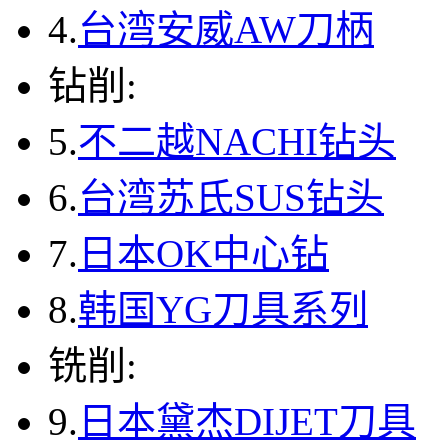
4.
台湾安威AW刀柄
钻削:
5.
不二越NACHI钻头
6.
台湾苏氏SUS钻头
7.
日本OK中心钻
8.
韩国YG刀具系列
铣削:
9.
日本黛杰DIJET刀具