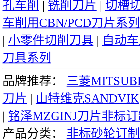
孔车削
|
铣削刀片
|
切槽
车削用CBN/PCD刀片系列
|
小零件切削刀具
|
自动车
刀具系列
品牌推荐：
三菱MITSUBI
刀片
|
山特维克SANDVIK
|
铭泽MZGINJ刀片非标
产品分类：
非标砂轮订制