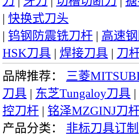
刀
|
牙刀
|
切槽切断刀
|
搪
|
快换式刀头
|
钨钢防震铣刀杆
|
高速钢
HSK刀具
|
焊接刀具
|
刀
品牌推荐：
三菱MITSUBI
刀具
|
东芝Tungaloy刀具
控刀杆
|
铭泽MZGINJ刀
产品分类：
非标刀具订制