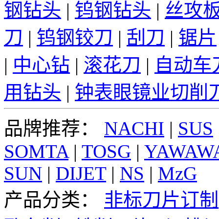
钢钻头
|
钨钢钻头
|
丝攻
刀
|
钨钢铰刀
|
刮刀
|
锯片
|
中心钻
|
滚花刀
|
自动车
用钻头
|
钟表眼镜业切削
品牌推荐：
NACHI
|
SUS
SOMTA
|
TOSG
|
YAWAW
SUN
|
DIJET
|
NS
|
MzG
产品分类：
非标刀片订制