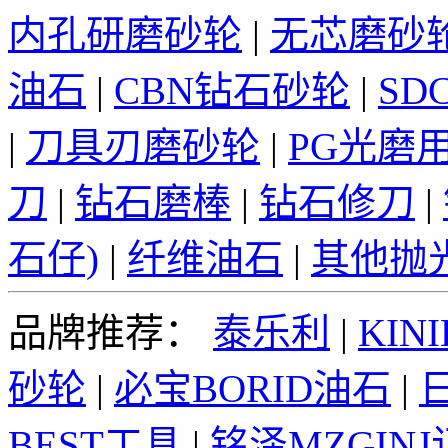
内孔研磨砂轮
|
无芯磨砂
油石
|
CBN钻石砂轮
|
SD
|
刀具刃磨砂轮
|
PG光磨
刀
|
钻石磨棒
|
钻石修刀
|
石仔)
|
纤维油石
|
其他抛
品牌推荐：
泰乐利
|
KINI
砂轮
|
必宝BORID油石
|
日
BEST工具
|
铭泽MZGIN