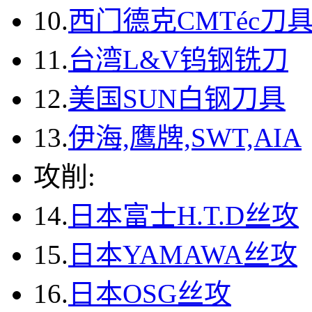
10.
西门德克CMTéc刀
11.
台湾L&V钨钢铣刀
12.
美国SUN白钢刀具
13.
伊海,鹰牌,SWT,AIA
攻削:
14.
日本富士H.T.D丝攻
15.
日本YAMAWA丝攻
16.
日本OSG丝攻