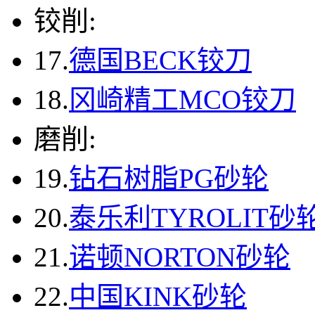
铰削:
17.
德国BECK铰刀
18.
冈崎精工MCO铰刀
磨削:
19.
钻石树脂PG砂轮
20.
泰乐利TYROLIT砂
21.
诺顿NORTON砂轮
22.
中国KINK砂轮