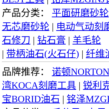
产品分类：
平面研磨砂轮
无芯磨砂轮
|
电动气动刻
石修刀
|
钻石膏
|
羊毛轮
|
带柄油石(火石仔)
|
纤维
品牌推荐：
诺顿NORTO
湾KOCA刻磨工具
|
锐利克
宝BORID油石
|
铭泽MZG