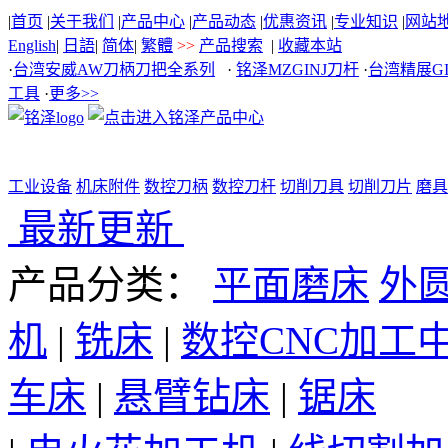
|
首页
|
关于我们
|
产品中心
|
产品动态
|
优惠资讯
|
专业知识
|
网站
English
|
日語
|
简体
|
繁體
>>
产品搜索
|
收藏本站
·
台湾安威AW刀柄刀把全系列
·
铭泽MZGINJ刀杆
·
台湾精展G
工具
·
更多>>
工业设备
机床附件
数控刀柄
数控刀杆
切削刀具
切削刀片
磨具
最新更新
产品分类：
平面磨床
外
机
|
铣床
|
数控CNC加工
车床
|
悬臂钻床
|
锯床