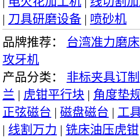
|
电火花加工机
|
线切割加
|
刀具研磨设备
|
喷砂机
品牌推荐：
台湾准力磨床
攻牙机
产品分类：
非标夹具订制
兰
|
虎钳平行块
|
角度垫
正弦磁台
|
磁盘磁台
|
工
|
线割万力
|
铣床油压虎钳