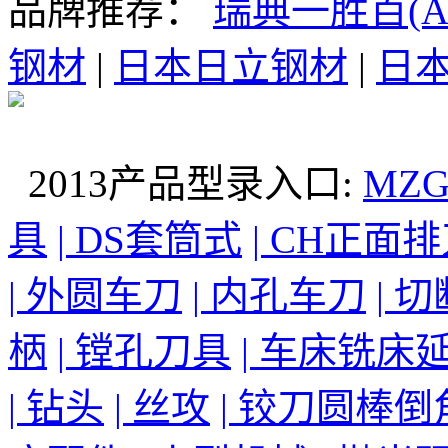
品牌推荐：
瑞典一胜百(AS
钢材
|
日本日立钢材
|
日本
2013产品型录入口:
MZ
具
| DS套筒式
| CH正面
| 外圆车刀
| 内孔车刀
| 
柄
| 镗孔刀具
| 车床铣床
| 钻头
| 丝攻
| 铰刀圆棒倒