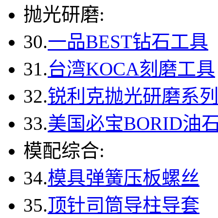
抛光研磨:
30.
一品BEST钻石工具
31.
台湾KOCA刻磨工具
32.
锐利克抛光研磨系
33.
美国必宝BORID油
模配综合:
34.
模具弹簧压板螺丝
35.
顶针司筒导柱导套