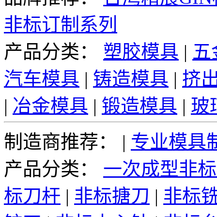
非标订制系列
产品分类：
塑胶模具
|
五
汽车模具
|
铸造模具
|
挤
|
冶金模具
|
锻造模具
|
玻
制造商推荐：
|
专业模具
产品分类：
一次成型非标
标刀杆
|
非标搪刀
|
非标