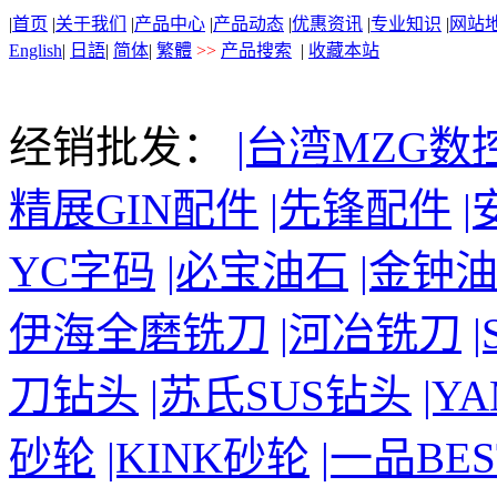
|
首页
|
关于我们
|
产品中心
|
产品动态
|
优惠资讯
|
专业知识
|
网站
English
|
日語
|
简体
|
繁體
>>
产品搜索
|
收藏本站
经销批发：
|台湾MZG数
精展GIN配件
|先锋配件
YC字码
|必宝油石
|金钟
伊海全磨铣刀
|河冶铣刀
刀钻头
|苏氏SUS钻头
|Y
砂轮
|KINK砂轮
|一品BE