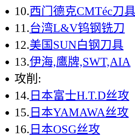
10.
西门德克CMTéc刀
11.
台湾L&V钨钢铣刀
12.
美国SUN白钢刀具
13.
伊海,鹰牌,SWT,AIA
攻削:
14.
日本富士H.T.D丝攻
15.
日本YAMAWA丝攻
16.
日本OSG丝攻