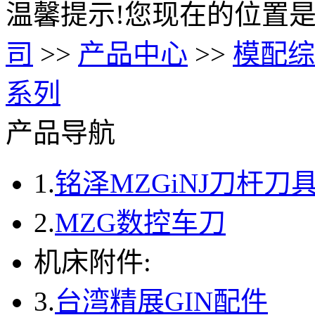
温馨提示!您现在的位置是
司
>>
产品中心
>>
模配综
系列
产品导航
1.
铭泽MZGiNJ刀杆刀
2.
MZG数控车刀
机床附件:
3.
台湾精展GIN配件