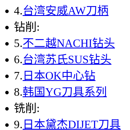
4.
台湾安威AW刀柄
钻削:
5.
不二越NACHI钻头
6.
台湾苏氏SUS钻头
7.
日本OK中心钻
8.
韩国YG刀具系列
铣削:
9.
日本黛杰DIJET刀具