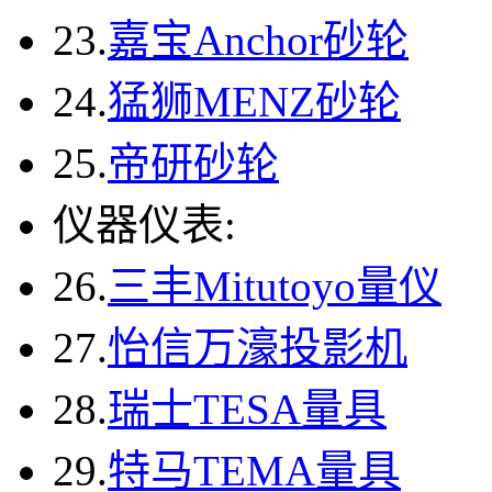
23.
嘉宝Anchor砂轮
24.
猛狮MENZ砂轮
25.
帝研砂轮
仪器仪表:
26.
三丰Mitutoyo量仪
27.
怡信万濠投影机
28.
瑞士TESA量具
29.
特马TEMA量具