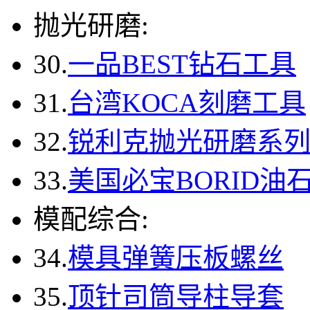
抛光研磨:
30.
一品BEST钻石工具
31.
台湾KOCA刻磨工具
32.
锐利克抛光研磨系
33.
美国必宝BORID油
模配综合:
34.
模具弹簧压板螺丝
35.
顶针司筒导柱导套