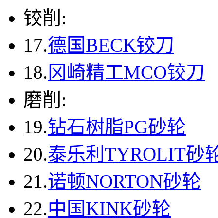
铰削:
17.
德国BECK铰刀
18.
冈崎精工MCO铰刀
磨削:
19.
钻石树脂PG砂轮
20.
泰乐利TYROLIT砂
21.
诺顿NORTON砂轮
22.
中国KINK砂轮