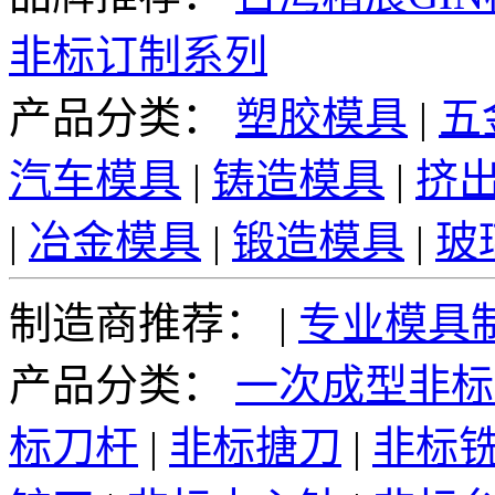
非标订制系列
产品分类：
塑胶模具
|
五
汽车模具
|
铸造模具
|
挤
|
冶金模具
|
锻造模具
|
玻
制造商推荐：
|
专业模具
产品分类：
一次成型非标
标刀杆
|
非标搪刀
|
非标