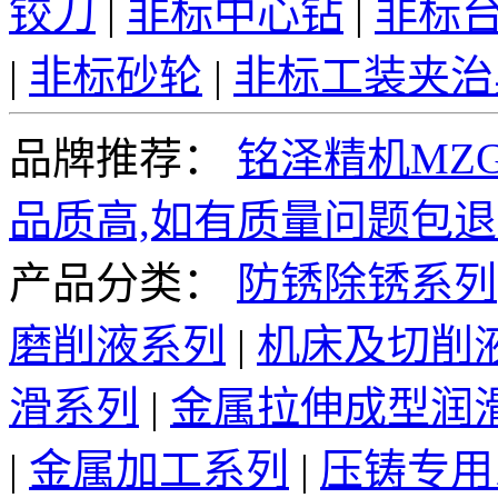
铰刀
|
非标中心钻
|
非标
|
非标砂轮
|
非标工装夹治
品牌推荐：
铭泽精机MZG
品质高,如有质量问题包退
产品分类：
防锈除锈系列
磨削液系列
|
机床及切削
滑系列
|
金属拉伸成型润
|
金属加工系列
|
压铸专用