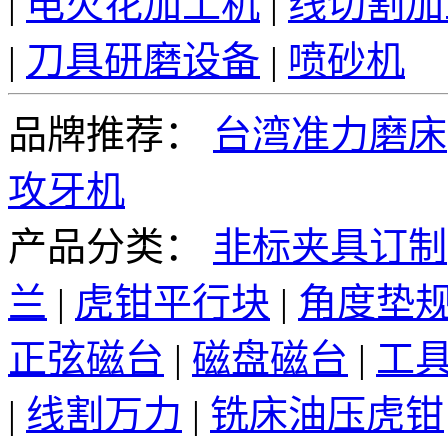
|
电火花加工机
|
线切割加
|
刀具研磨设备
|
喷砂机
品牌推荐：
台湾准力磨床
攻牙机
产品分类：
非标夹具订制
兰
|
虎钳平行块
|
角度垫
正弦磁台
|
磁盘磁台
|
工
|
线割万力
|
铣床油压虎钳