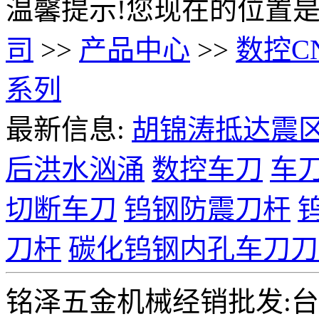
温馨提示!您现在的位置是
司
>>
产品中心
>>
数控C
系列
最新信息:
胡锦涛抵达震
后洪水汹涌
数控车刀
车
切断车刀
钨钢防震刀杆
刀杆
碳化钨钢内孔车刀刀
铭泽五金机械经销批发:台