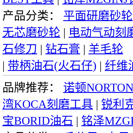
产品分类：
平面研磨砂轮
无芯磨砂轮
|
电动气动刻
石修刀
|
钻石膏
|
羊毛轮
|
带柄油石(火石仔)
|
纤维
品牌推荐：
诺顿NORTO
湾KOCA刻磨工具
|
锐利克
宝BORID油石
|
铭泽MZG