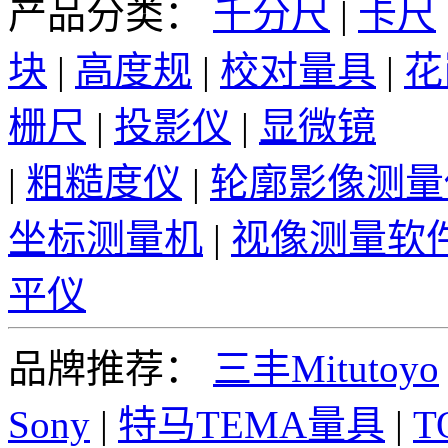
产品分类：
千分尺
|
卡尺
块
|
高度规
|
校对量具
|
花
栅尺
|
投影仪
|
显微镜
|
粗糙度仪
|
轮廓影像测量
坐标测量机
|
视像测量软
平仪
品牌推荐：
三丰Mitutoyo
Sony
|
特马TEMA量具
|
T