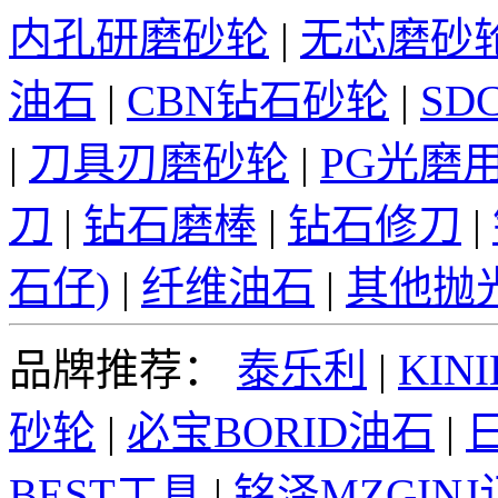
内孔研磨砂轮
|
无芯磨砂
油石
|
CBN钻石砂轮
|
SD
|
刀具刃磨砂轮
|
PG光磨
刀
|
钻石磨棒
|
钻石修刀
|
石仔)
|
纤维油石
|
其他抛
品牌推荐：
泰乐利
|
KINI
砂轮
|
必宝BORID油石
|
日
BEST工具
|
铭泽MZGIN