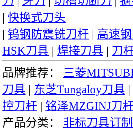
刀
|
牙刀
|
切槽切断刀
|
搪
|
快换式刀头
|
钨钢防震铣刀杆
|
高速钢
HSK刀具
|
焊接刀具
|
刀
品牌推荐：
三菱MITSUBI
刀具
|
东芝Tungaloy刀具
控刀杆
|
铭泽MZGINJ刀
产品分类：
非标刀具订制