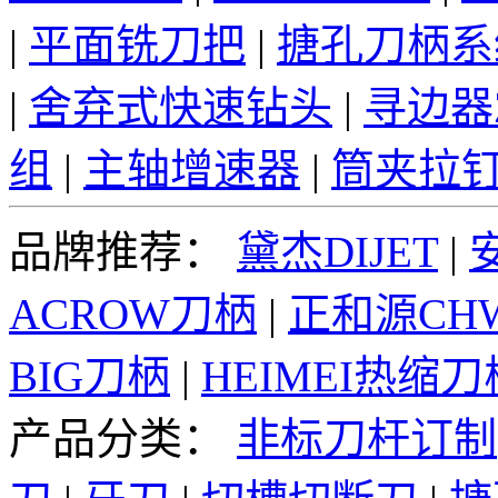
|
平面铣刀把
|
搪孔刀柄系
|
舍弃式快速钻头
|
寻边器
组
|
主轴增速器
|
筒夹拉
品牌推荐：
黛杰DIJET
|
ACROW刀柄
|
正和源CH
BIG刀柄
|
HEIMEI热缩刀
产品分类：
非标刀杆订制