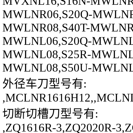
MVXNL16,S16N-MWLNR0
MWLNR06,S20Q-MWLNR0
MWLNR08,S40T-MWLNR0
MWLNL06,S20Q-MWLNL0
MWLNL08,S25R-MWLNL0
MWLNL08,S50U-MWLN
外径车刀型号有:
,MCLNR1616H12,,MCLN
切断切槽刀型号有:
,ZQ1616R-3,ZQ2020R-3,