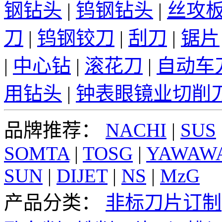
钢钻头
|
钨钢钻头
|
丝攻
刀
|
钨钢铰刀
|
刮刀
|
锯片
|
中心钻
|
滚花刀
|
自动车
用钻头
|
钟表眼镜业切削
品牌推荐：
NACHI
|
SUS
SOMTA
|
TOSG
|
YAWAW
SUN
|
DIJET
|
NS
|
MzG
产品分类：
非标刀片订制