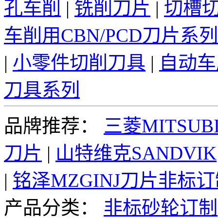
孔车削
|
铣削刀片
|
切槽
车削用CBN/PCD刀片系列
|
小零件切削刀具
|
自动车
刀具系列
品牌推荐：
三菱MITSUBI
刀片
|
山特维克SANDVIK
|
铭泽MZGINJ刀片非标
产品分类：
非标砂轮订制