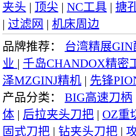
夹头
|
顶尖
|
NC工具
|
搪
|
过滤网
|
机床周边
品牌推荐：
台湾精展GI
业
|
千岛CHANDOX精密
泽MZGINJ精机
|
先锋PI
产品分类：
BIG高速刀柄
体
|
后拉夹头刀把
|
OZ重
固式刀把
|
钻夹头刀把
|
攻