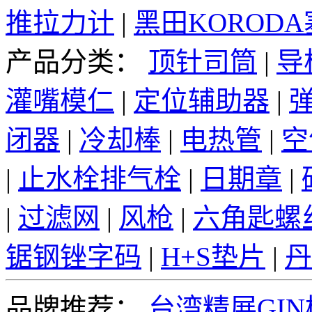
推拉力计
|
黑田KOROD
产品分类：
顶针司筒
|
导
灌嘴模仁
|
定位辅助器
|
闭器
|
冷却棒
|
电热管
|
空
|
止水栓排气栓
|
日期章
|
|
过滤网
|
风枪
|
六角匙螺
锯钢锉字码
|
H+S垫片
|
丹
品牌推荐：
台湾精展GI