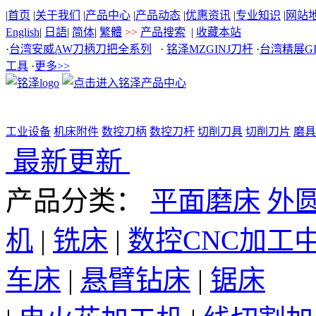
|
首页
|
关于我们
|
产品中心
|
产品动态
|
优惠资讯
|
专业知识
|
网站
English
|
日語
|
简体
|
繁體
>>
产品搜索
|
收藏本站
·
台湾安威AW刀柄刀把全系列
·
铭泽MZGINJ刀杆
·
台湾精展G
工具
·
更多>>
工业设备
机床附件
数控刀柄
数控刀杆
切削刀具
切削刀片
磨具
最新更新
产品分类：
平面磨床
外
机
|
铣床
|
数控CNC加工
车床
|
悬臂钻床
|
锯床