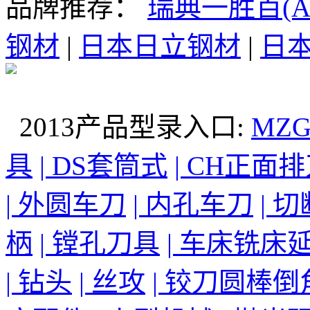
品牌推荐：
瑞典一胜百(AS
钢材
|
日本日立钢材
|
日本
2013产品型录入口:
MZ
具
| DS套筒式
| CH正面
| 外圆车刀
| 内孔车刀
| 
柄
| 镗孔刀具
| 车床铣床
| 钻头
| 丝攻
| 铰刀圆棒倒