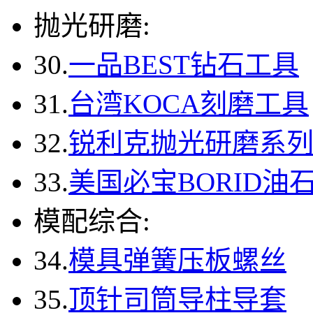
抛光研磨:
30.
一品BEST钻石工具
31.
台湾KOCA刻磨工具
32.
锐利克抛光研磨系
33.
美国必宝BORID油
模配综合:
34.
模具弹簧压板螺丝
35.
顶针司筒导柱导套