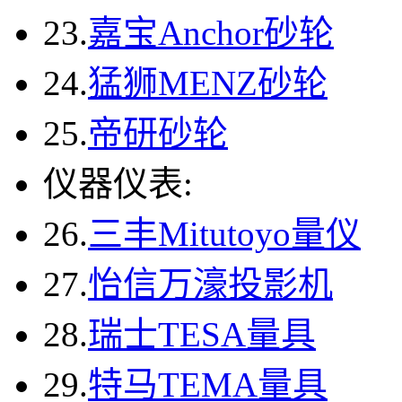
23.
嘉宝Anchor砂轮
24.
猛狮MENZ砂轮
25.
帝研砂轮
仪器仪表:
26.
三丰Mitutoyo量仪
27.
怡信万濠投影机
28.
瑞士TESA量具
29.
特马TEMA量具