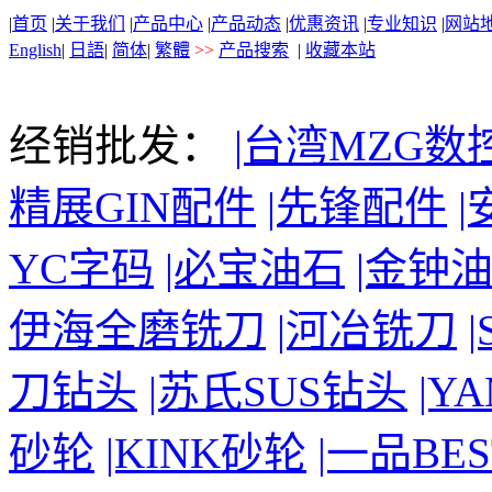
|
首页
|
关于我们
|
产品中心
|
产品动态
|
优惠资讯
|
专业知识
|
网站
English
|
日語
|
简体
|
繁體
>>
产品搜索
|
收藏本站
经销批发：
|台湾MZG数
精展GIN配件
|先锋配件
YC字码
|必宝油石
|金钟
伊海全磨铣刀
|河冶铣刀
刀钻头
|苏氏SUS钻头
|Y
砂轮
|KINK砂轮
|一品BE