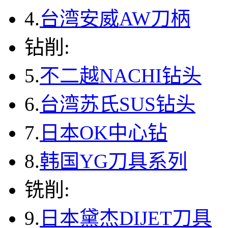
4.
台湾安威AW刀柄
钻削:
5.
不二越NACHI钻头
6.
台湾苏氏SUS钻头
7.
日本OK中心钻
8.
韩国YG刀具系列
铣削:
9.
日本黛杰DIJET刀具