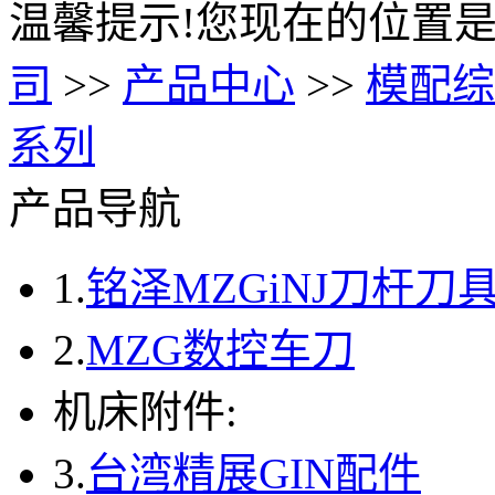
温馨提示!您现在的位置是
司
>>
产品中心
>>
模配综
系列
产品导航
1.
铭泽MZGiNJ刀杆刀
2.
MZG数控车刀
机床附件:
3.
台湾精展GIN配件