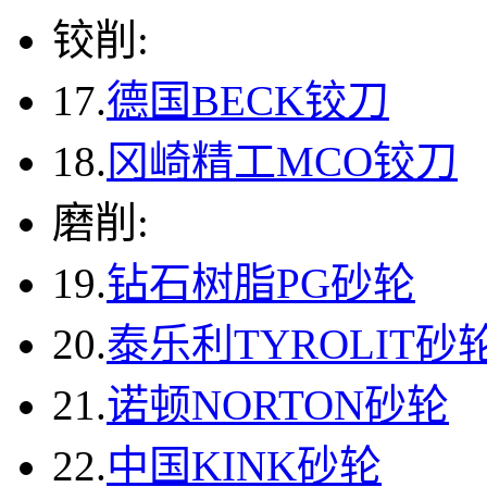
铰削:
17.
德国BECK铰刀
18.
冈崎精工MCO铰刀
磨削:
19.
钻石树脂PG砂轮
20.
泰乐利TYROLIT砂
21.
诺顿NORTON砂轮
22.
中国KINK砂轮