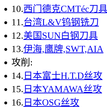
10.
西门德克CMTéc刀
11.
台湾L&V钨钢铣刀
12.
美国SUN白钢刀具
13.
伊海,鹰牌,SWT,AIA
攻削:
14.
日本富士H.T.D丝攻
15.
日本YAMAWA丝攻
16.
日本OSG丝攻