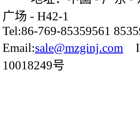
广场 - H42-1
Tel:86-769-85359561 85
Email:
sale@mzginj.com
I
10018249号