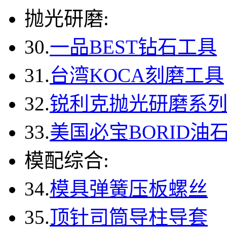
抛光研磨:
30.
一品BEST钻石工具
31.
台湾KOCA刻磨工具
32.
锐利克抛光研磨系
33.
美国必宝BORID油
模配综合:
34.
模具弹簧压板螺丝
35.
顶针司筒导柱导套