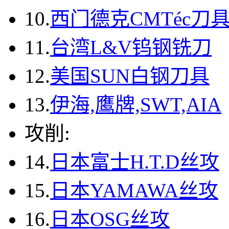
10.
西门德克CMTéc刀
11.
台湾L&V钨钢铣刀
12.
美国SUN白钢刀具
13.
伊海,鹰牌,SWT,AIA
攻削:
14.
日本富士H.T.D丝攻
15.
日本YAMAWA丝攻
16.
日本OSG丝攻