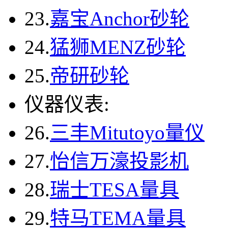
23.
嘉宝Anchor砂轮
24.
猛狮MENZ砂轮
25.
帝研砂轮
仪器仪表:
26.
三丰Mitutoyo量仪
27.
怡信万濠投影机
28.
瑞士TESA量具
29.
特马TEMA量具