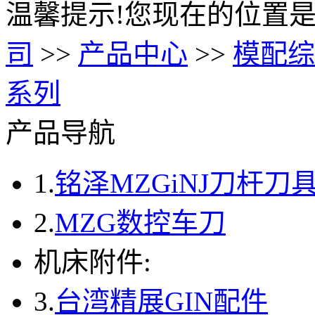
温馨提示!您现在的位置是
司
>>
产品中心
>>
模配综
系列
产品导航
1.
铭泽MZGiNJ刀杆刀
2.
MZG数控车刀
机床附件:
3.
台湾精展GIN配件