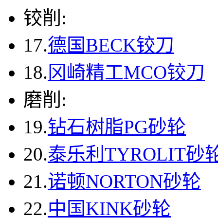
铰削:
17.
德国BECK铰刀
18.
冈崎精工MCO铰刀
磨削:
19.
钻石树脂PG砂轮
20.
泰乐利TYROLIT砂
21.
诺顿NORTON砂轮
22.
中国KINK砂轮