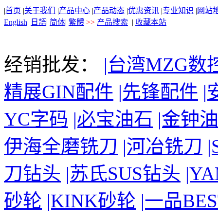
|
首页
|
关于我们
|
产品中心
|
产品动态
|
优惠资讯
|
专业知识
|
网站
English
|
日語
|
简体
|
繁體
>>
产品搜索
|
收藏本站
经销批发：
|台湾MZG数
精展GIN配件
|先锋配件
YC字码
|必宝油石
|金钟
伊海全磨铣刀
|河冶铣刀
刀钻头
|苏氏SUS钻头
|Y
砂轮
|KINK砂轮
|一品BE