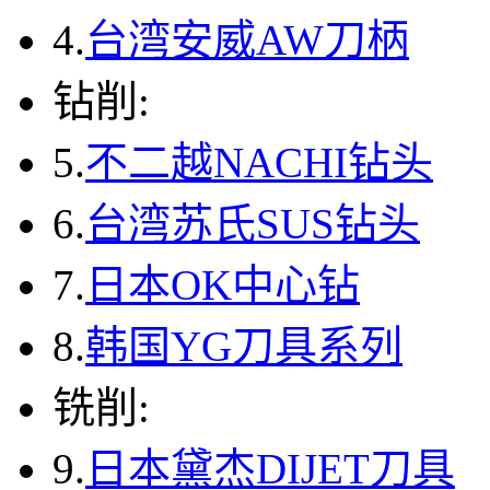
4.
台湾安威AW刀柄
钻削:
5.
不二越NACHI钻头
6.
台湾苏氏SUS钻头
7.
日本OK中心钻
8.
韩国YG刀具系列
铣削:
9.
日本黛杰DIJET刀具