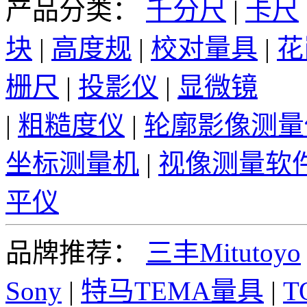
产品分类：
千分尺
|
卡尺
块
|
高度规
|
校对量具
|
花
栅尺
|
投影仪
|
显微镜
|
粗糙度仪
|
轮廓影像测量
坐标测量机
|
视像测量软
平仪
品牌推荐：
三丰Mitutoyo
Sony
|
特马TEMA量具
|
T