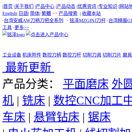
|
首页
|
关于我们
|
产品中心
|
产品动态
|
优惠资讯
|
专业知识
|
网站
English
|
日語
|
简体
|
繁體
>>
产品搜索
|
收藏本站
·
台湾安威AW刀柄刀把全系列
·
铭泽MZGINJ刀杆
·
台湾精展G
工具
·
更多>>
工业设备
机床附件
数控刀柄
数控刀杆
切削刀具
切削刀片
磨具
最新更新
产品分类：
平面磨床
外
机
|
铣床
|
数控CNC加工
车床
|
悬臂钻床
|
锯床