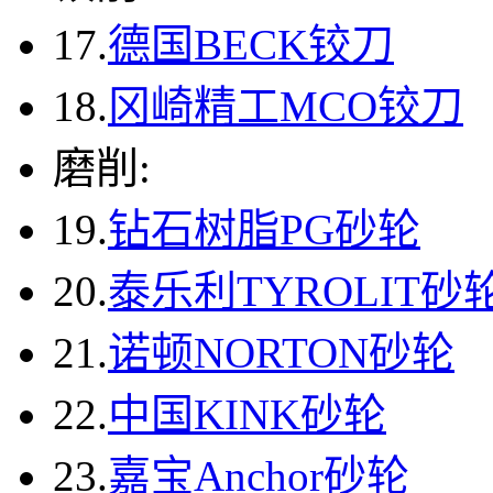
17.
德国BECK铰刀
18.
冈崎精工MCO铰刀
磨削:
19.
钻石树脂PG砂轮
20.
泰乐利TYROLIT砂
21.
诺顿NORTON砂轮
22.
中国KINK砂轮
23.
嘉宝Anchor砂轮