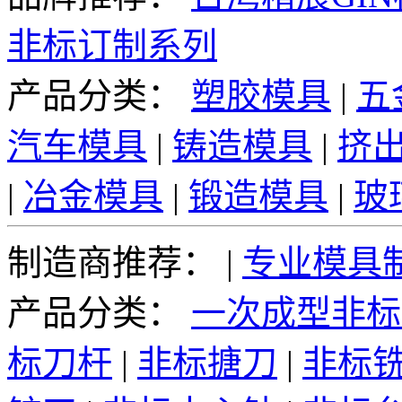
非标订制系列
产品分类：
塑胶模具
|
五
汽车模具
|
铸造模具
|
挤
|
冶金模具
|
锻造模具
|
玻
制造商推荐：
|
专业模具
产品分类：
一次成型非标
标刀杆
|
非标搪刀
|
非标