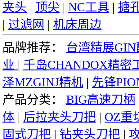
夹头
|
顶尖
|
NC工具
|
搪
|
过滤网
|
机床周边
品牌推荐：
台湾精展GI
业
|
千岛CHANDOX精密
泽MZGINJ精机
|
先锋PI
产品分类：
BIG高速刀柄
体
|
后拉夹头刀把
|
OZ重
固式刀把
|
钻夹头刀把
|
攻