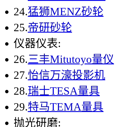
24.
猛狮MENZ砂轮
25.
帝研砂轮
仪器仪表:
26.
三丰Mitutoyo量仪
27.
怡信万濠投影机
28.
瑞士TESA量具
29.
特马TEMA量具
抛光研磨: