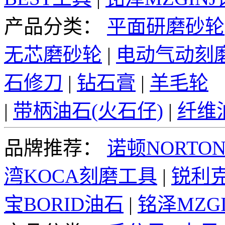
产品分类：
平面研磨砂轮
无芯磨砂轮
|
电动气动刻
石修刀
|
钻石膏
|
羊毛轮
|
带柄油石(火石仔)
|
纤维
品牌推荐：
诺顿NORTO
湾KOCA刻磨工具
|
锐利克
宝BORID油石
|
铭泽MZG