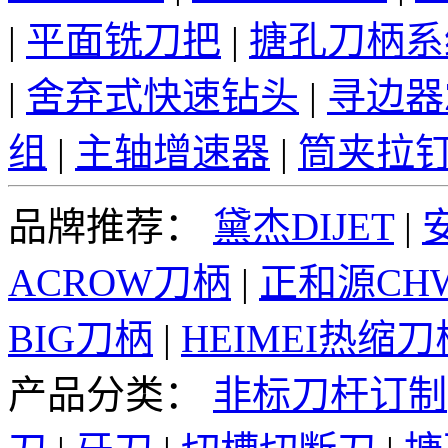
|
平面铣刀把
|
搪孔刀柄系
|
舍弃式快速钻头
|
寻边器
组
|
主轴增速器
|
筒夹拉
品牌推荐：
黛杰DIJET
|
ACROW刀柄
|
正和源CH
BIG刀柄
|
HEIMEI热缩刀
产品分类：
非标刀杆订制