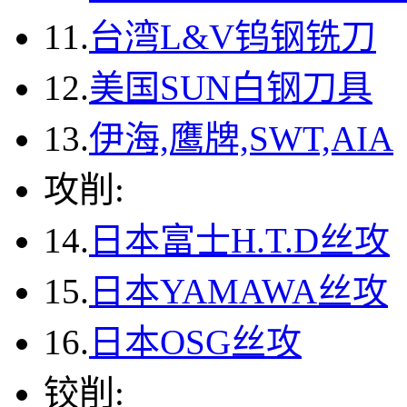
11.
台湾L&V钨钢铣刀
12.
美国SUN白钢刀具
13.
伊海,鹰牌,SWT,AIA
攻削:
14.
日本富士H.T.D丝攻
15.
日本YAMAWA丝攻
16.
日本OSG丝攻
铰削: