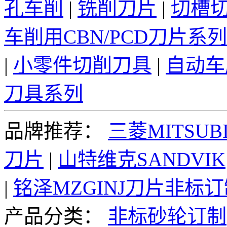
孔车削
|
铣削刀片
|
切槽
车削用CBN/PCD刀片系列
|
小零件切削刀具
|
自动车
刀具系列
品牌推荐：
三菱MITSUBI
刀片
|
山特维克SANDVIK
|
铭泽MZGINJ刀片非标
产品分类：
非标砂轮订制