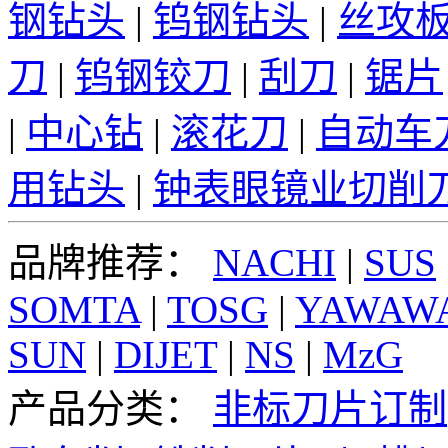
钢钻头
|
钨钢钻头
|
丝攻
刀
|
钨钢铰刀
|
刮刀
|
锯片
|
中心钻
|
滚花刀
|
自动车
用钻头
|
钟表眼镜业切削
品牌推荐：
NACHI
|
SUS
SOMTA
|
TOSG
|
YAWAW
SUN
|
DIJET
|
NS
|
MzG
产品分类：
非标刀片订制