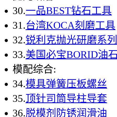
30.
一品BEST钻石工具
31.
台湾KOCA刻磨工具
32.
锐利克抛光研磨系
33.
美国必宝BORID油
模配综合:
34.
模具弹簧压板螺丝
35.
顶针司筒导柱导套
36.
脱模剂防锈润滑油