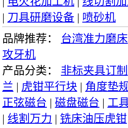
|
电火花加工机
|
线切割加
|
刀具研磨设备
|
喷砂机
品牌推荐：
台湾准力磨床
攻牙机
产品分类：
非标夹具订制
兰
|
虎钳平行块
|
角度垫
正弦磁台
|
磁盘磁台
|
工
|
线割万力
|
铣床油压虎钳