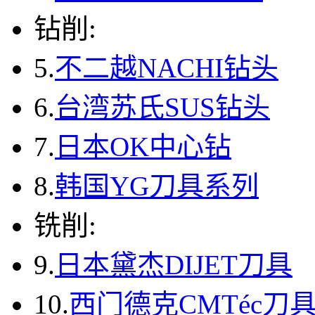
钻削:
5.
不二越NACHI钻头
6.
台湾苏氏SUS钻头
7.
日本OK中心钻
8.
韩国YG刀具系列
铣削:
9.
日本黛杰DIJET刀具
10.
西门德克CMTéc刀