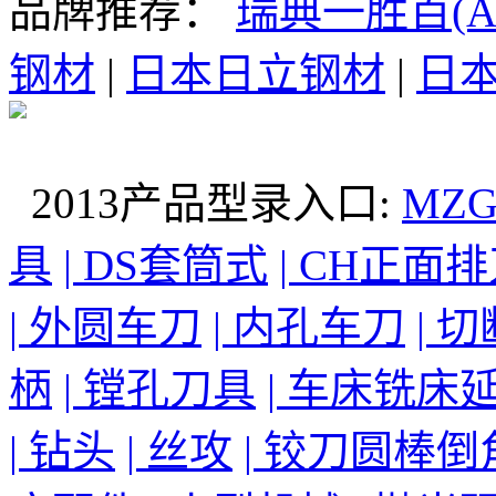
品牌推荐：
瑞典一胜百(AS
钢材
|
日本日立钢材
|
日本
2013产品型录入口:
MZ
具
| DS套筒式
| CH正面
| 外圆车刀
| 内孔车刀
| 
柄
| 镗孔刀具
| 车床铣床
| 钻头
| 丝攻
| 铰刀圆棒倒