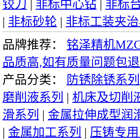
铰刀
|
非标中心钻
|
非标
|
非标砂轮
|
非标工装夹治
品牌推荐：
铭泽精机MZG
品质高,如有质量问题包退
产品分类：
防锈除锈系列
磨削液系列
|
机床及切削
滑系列
|
金属拉伸成型润
|
金属加工系列
|
压铸专用