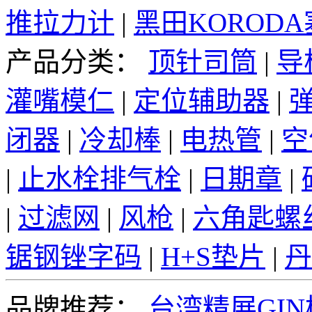
推拉力计
|
黑田KOROD
产品分类：
顶针司筒
|
导
灌嘴模仁
|
定位辅助器
|
闭器
|
冷却棒
|
电热管
|
空
|
止水栓排气栓
|
日期章
|
|
过滤网
|
风枪
|
六角匙螺
锯钢锉字码
|
H+S垫片
|
丹
品牌推荐：
台湾精展GI