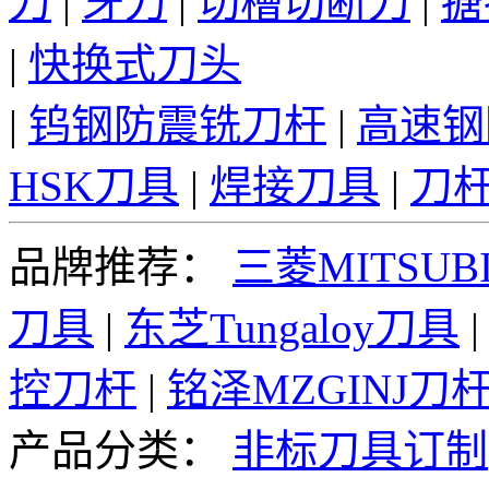
刀
|
牙刀
|
切槽切断刀
|
搪
|
快换式刀头
|
钨钢防震铣刀杆
|
高速钢
HSK刀具
|
焊接刀具
|
刀
品牌推荐：
三菱MITSUBI
刀具
|
东芝Tungaloy刀具
控刀杆
|
铭泽MZGINJ刀
产品分类：
非标刀具订制