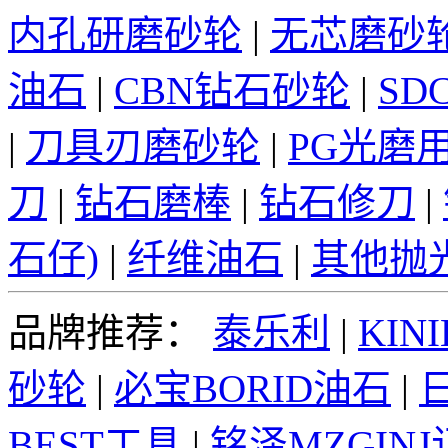
内孔研磨砂轮
|
无芯磨砂
油石
|
CBN钻石砂轮
|
SD
|
刀具刃磨砂轮
|
PG光磨
刀
|
钻石磨棒
|
钻石修刀
|
石仔)
|
纤维油石
|
其他抛
品牌推荐：
泰乐利
|
KINI
砂轮
|
必宝BORID油石
|
日
BEST工具
|
铭泽MZGIN